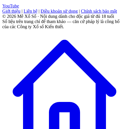
YouTube
Giới thiệu
|
Liên hệ
|
Điều khoản sử dụng
|
Chính sách bảo mật
© 2026 Mê Xổ Số · Nội dung dành cho độc giả từ đủ 18 tuổi
Số liệu trên trang chỉ để tham khảo — căn cứ pháp lý là công bố
của các Công ty Xổ số Kiến thiết.