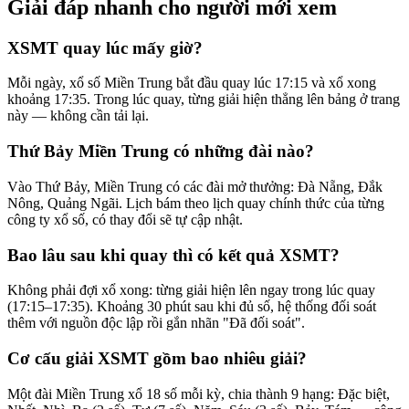
Giải đáp nhanh cho người mới xem
XSMT quay lúc mấy giờ?
Mỗi ngày, xổ số Miền Trung bắt đầu quay lúc 17:15 và xổ xong
khoảng 17:35. Trong lúc quay, từng giải hiện thẳng lên bảng ở trang
này — không cần tải lại.
Thứ Bảy Miền Trung có những đài nào?
Vào Thứ Bảy, Miền Trung có các đài mở thưởng: Đà Nẵng, Đắk
Nông, Quảng Ngãi. Lịch bám theo lịch quay chính thức của từng
công ty xổ số, có thay đổi sẽ tự cập nhật.
Bao lâu sau khi quay thì có kết quả XSMT?
Không phải đợi xổ xong: từng giải hiện lên ngay trong lúc quay
(17:15–17:35). Khoảng 30 phút sau khi đủ số, hệ thống đối soát
thêm với nguồn độc lập rồi gắn nhãn "Đã đối soát".
Cơ cấu giải XSMT gồm bao nhiêu giải?
Một đài Miền Trung xổ 18 số mỗi kỳ, chia thành 9 hạng: Đặc biệt,