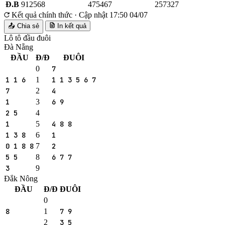
Đ.B
912568
475467
257327
Kết quả chính thức
· Cập nhật 17:50 04/07
📤 Chia sẻ
In kết quả
Lô tô đầu đuôi
Đà Nẵng
ĐẦU
Đ/Đ
ĐUÔI
0
7
1 1 6
1
1 1 3 5 6 7
7
2
4
1
3
6 9
2 5
4
1
5
4 8 8
1 3 8
6
1
0 1 8 8
7
2
5 5
8
6 7 7
3
9
Đắk Nông
ĐẦU
Đ/Đ
ĐUÔI
0
8
1
7 9
2
3 5