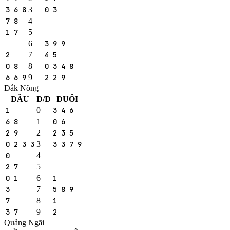
3 6 8
3
0 3
7 8
4
1 7
5
6
3 9 9
2
7
4 5
0 8
8
0 3 4 8
6 6 9
9
2 2 9
Đắk Nông
ĐẦU
Đ/Đ
ĐUÔI
1
0
3 4 6
6 8
1
0 6
2 9
2
2 3 5
0 2 3 3
3
3 3 7 9
0
4
2 7
5
0 1
6
1
3
7
5 8 9
7
8
1
3 7
9
2
Quảng Ngãi