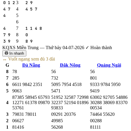
0 1 2
3
2 9
4 7
4
4 5 7
4
5
6
4
7
1 1 4 8
7 9
8
0
3 9
9
8 9
KQXS Miền Trung — Thứ bảy 04-07-2026
✓ Hoàn thành
In nhanh
↔ Vuốt ngang xem đủ 3 đài
G
Đà Nẵng
Đắk Nông
Quảng Ngãi
8
78
56
56
7
285
732
801
6
6611
9842
2351
5095
7954
4518
9333
9784
5950
5
9063
5471
9419
87385
58945
65793
51952
32587
72998
63002
92705
54886
4
12271
61378
09870
32237
52194
01896
30288
38069
83370
53761
93833
00534
3
79831
78011
09291
20376
74464
55620
2
06627
49985
00288
1
81416
56268
81111