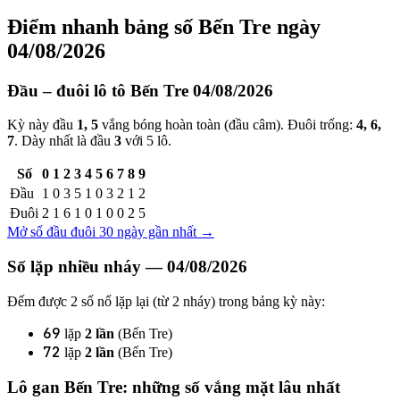
Điểm nhanh bảng số Bến Tre ngày
04/08/2026
Đầu – đuôi lô tô Bến Tre 04/08/2026
Kỳ này đầu
1, 5
vắng bóng hoàn toàn (đầu câm). Đuôi trống:
4, 6,
7
. Dày nhất là đầu
3
với 5 lô.
Số
0
1
2
3
4
5
6
7
8
9
Đầu
1
0
3
5
1
0
3
2
1
2
Đuôi
2
1
6
1
0
1
0
0
2
5
Mở sổ đầu đuôi 30 ngày gần nhất →
Số lặp nhiều nháy — 04/08/2026
Đếm được 2 số nổ lặp lại (từ 2 nháy) trong bảng kỳ này:
69
lặp
2 lần
(Bến Tre)
72
lặp
2 lần
(Bến Tre)
Lô gan Bến Tre: những số vắng mặt lâu nhất