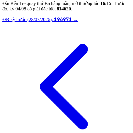
Đài Bến Tre quay thứ Ba hằng tuần, mở thưởng lúc
16:15
.
Trước
đó, kỳ 04/08 có giải đặc biệt
814620
.
196971
ĐB kỳ trước (28/07/2026):
→