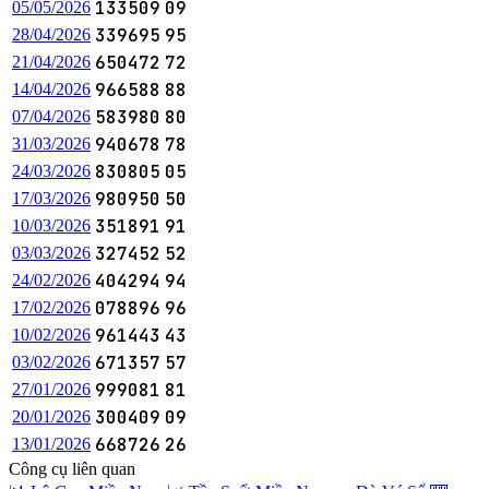
133509
09
05/05/2026
339695
95
28/04/2026
650472
72
21/04/2026
966588
88
14/04/2026
583980
80
07/04/2026
940678
78
31/03/2026
830805
05
24/03/2026
980950
50
17/03/2026
351891
91
10/03/2026
327452
52
03/03/2026
404294
94
24/02/2026
078896
96
17/02/2026
961443
43
10/02/2026
671357
57
03/02/2026
999081
81
27/01/2026
300409
09
20/01/2026
668726
26
13/01/2026
Công cụ liên quan