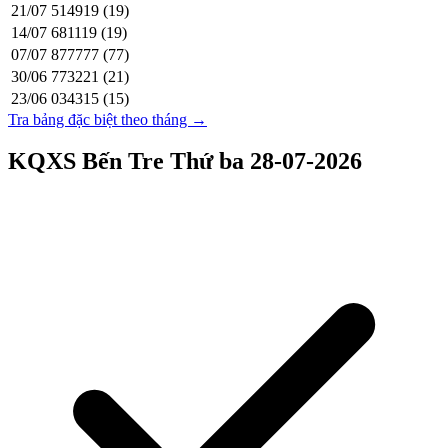
21/07
514919 (19)
14/07
681119 (19)
07/07
877777 (77)
30/06
773221 (21)
23/06
034315 (15)
Tra bảng đặc biệt theo tháng →
KQXS Bến Tre
Thứ ba 28-07-2026