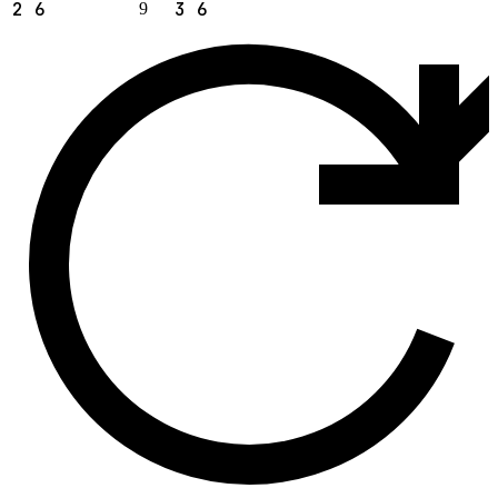
2 6
3 6
9