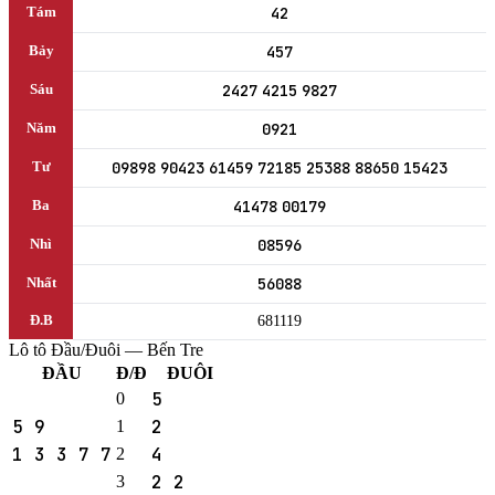
Tám
42
Bảy
457
Sáu
2427
4215
9827
Năm
0921
Tư
09898
90423
61459
72185
25388
88650
15423
Ba
41478
00179
Nhì
08596
Nhất
56088
Đ.B
681119
Lô tô Đầu/Đuôi — Bến Tre
ĐẦU
Đ/Đ
ĐUÔI
5
0
5 9
2
1
1 3 3 7 7
4
2
2 2
3