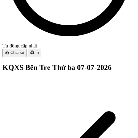
Tự động cập nhật
📤 Chia sẻ
🖨️ In
KQXS Bến Tre
Thứ ba 07-07-2026