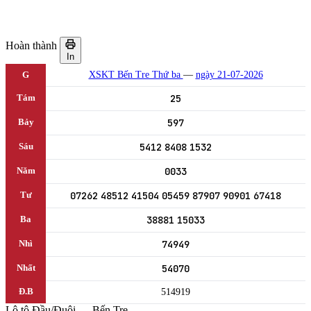
Hoàn thành
In
G
XSKT Bến Tre Thứ ba
—
ngày 21-07-2026
Tám
25
Bảy
597
Sáu
5412
8408
1532
Năm
0033
Tư
07262
48512
41504
05459
87907
90901
67418
Ba
38881
15033
Nhì
74949
Nhất
54070
Đ.B
514919
Lô tô Đầu/Đuôi — Bến Tre