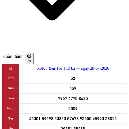
Hoàn thành
In
G
XSKT Bến Tre Thứ ba
—
ngày 28-07-2026
Tám
32
Bảy
459
Sáu
7967
4775
8623
Năm
3009
Tư
45301
59598
53853
07678
93300
45993
38813
Ba
20351
35485