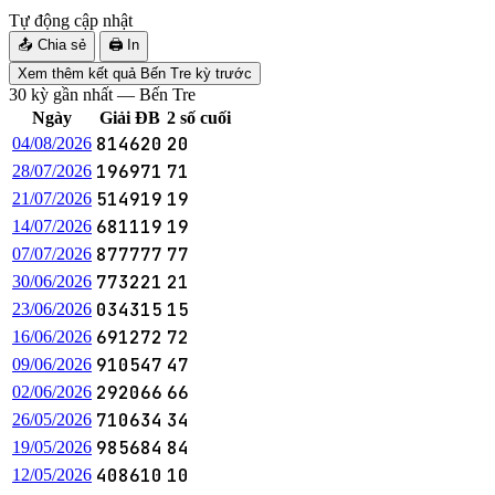
Tự động cập nhật
📤 Chia sẻ
🖨️ In
Xem thêm kết quả Bến Tre kỳ trước
30 kỳ gần nhất — Bến Tre
Ngày
Giải ĐB
2 số cuối
814620
20
04/08/2026
196971
71
28/07/2026
514919
19
21/07/2026
681119
19
14/07/2026
877777
77
07/07/2026
773221
21
30/06/2026
034315
15
23/06/2026
691272
72
16/06/2026
910547
47
09/06/2026
292066
66
02/06/2026
710634
34
26/05/2026
985684
84
19/05/2026
408610
10
12/05/2026