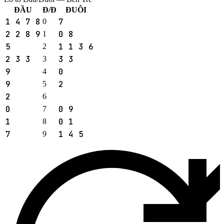
ĐẦU
Đ/Đ
ĐUÔI
1 4 7 8
7
0
2 2 8 9
0 8
1
5
1 1 3 6
2
2 3 3
3 3
3
9
0
4
9
2
5
2
6
0
0 9
7
1
0 1
8
7
1 4 5
9