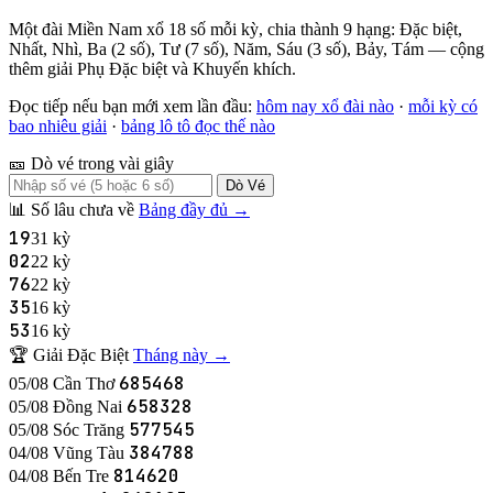
Một đài Miền Nam xổ 18 số mỗi kỳ, chia thành 9 hạng: Đặc biệt,
Nhất, Nhì, Ba (2 số), Tư (7 số), Năm, Sáu (3 số), Bảy, Tám — cộng
thêm giải Phụ Đặc biệt và Khuyến khích.
Đọc tiếp nếu bạn mới xem lần đầu:
hôm nay xổ đài nào
·
mỗi kỳ có
bao nhiêu giải
·
bảng lô tô đọc thế nào
🎫 Dò vé trong vài giây
Dò Vé
📊 Số lâu chưa về
Bảng đầy đủ →
19
31 kỳ
02
22 kỳ
76
22 kỳ
35
16 kỳ
53
16 kỳ
🏆 Giải Đặc Biệt
Tháng này →
685468
05/08
Cần Thơ
658328
05/08
Đồng Nai
577545
05/08
Sóc Trăng
384788
04/08
Vũng Tàu
814620
04/08
Bến Tre