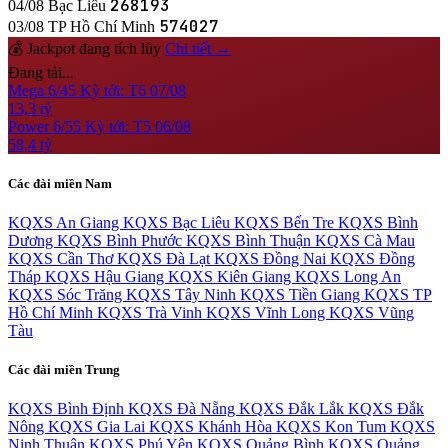
268193
04/08
Bạc Liêu
574027
03/08
TP Hồ Chí Minh
💰 Jackpot đang tích lũy
Chi tiết →
Đang tải...
Mega 6/45
Kỳ tới: T6 07/08
13,3 tỷ
Power 6/55
Kỳ tới: T5 06/08
58,4 tỷ
Các đài miền Nam
KQXS An Giang
KQXS Bạc Liêu
KQXS Bến Tre
KQXS Bình
Dương
KQXS Bình Phước
KQXS Bình Thuận
KQXS Cà Mau
KQXS Cần Thơ
KQXS Đà Lạt
KQXS Đồng Nai
KQXS Đồng
Tháp
KQXS Hậu Giang
KQXS Kiên Giang
KQXS Long An
KQXS Sóc Trăng
KQXS Tây Ninh
KQXS Tiền Giang
KQXS TP
Hồ Chí Minh
KQXS Trà Vinh
KQXS Vĩnh Long
KQXS Vũng
Tàu
Các đài miền Trung
KQXS Bình Định
KQXS Đà Nẵng
KQXS Đắk Lắk
KQXS Đắk
Nông
KQXS Gia Lai
KQXS Khánh Hòa
KQXS Kon Tum
KQXS
Ninh Thuận
KQXS Phú Yên
KQXS Quảng Bình
KQXS Quảng