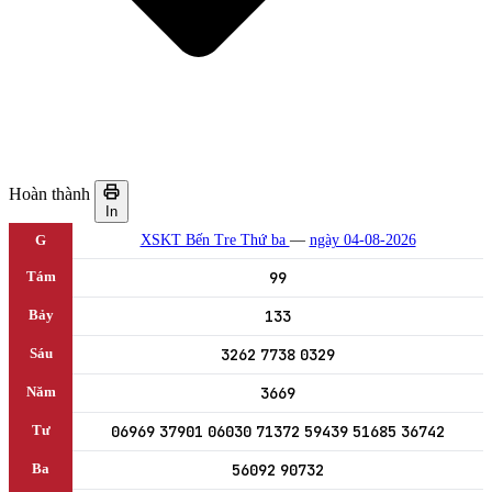
Hoàn thành
In
G
XSKT Bến Tre Thứ ba
—
ngày 04-08-2026
Tám
99
Bảy
133
Sáu
3262
7738
0329
Năm
3669
Tư
06969
37901
06030
71372
59439
51685
36742
Ba
56092
90732