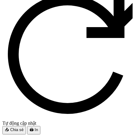
Tự động cập nhật
📤 Chia sẻ
🖨️ In