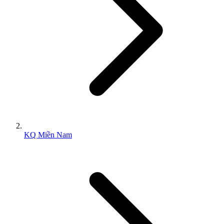
KQ Miền Nam