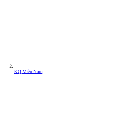
KQ Miền Nam