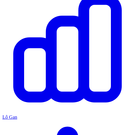
Lô Gan