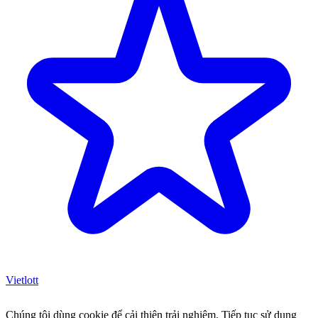
Vietlott
Chúng tôi dùng cookie để cải thiện trải nghiệm. Tiếp tục sử dụng