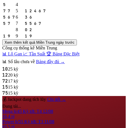
5
4
7 7
5
1 2 4 6 7
5 6 7
6
3 6
5 7
7
5 5 6 7
8
0 2
1 9
9
1 9
Xem thêm kết quả Miền Trung ngày trước
Công cụ thống kê Miền Trung
📊 Lô Gan
📈 Tần Suất
🏆 Bảng Đặc Biệt
📊 Số lâu chưa về
Bảng đầy đủ →
10
25 kỳ
12
20 kỳ
72
17 kỳ
15
15 kỳ
75
15 kỳ
💰 Jackpot đang tích lũy
Chi tiết →
Đang tải...
Mega 6/45
Kỳ tới: T4 12/08
16,4 tỷ
Power 6/55
Kỳ tới: T3 11/08
65,5 tỷ