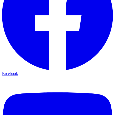
Facebook