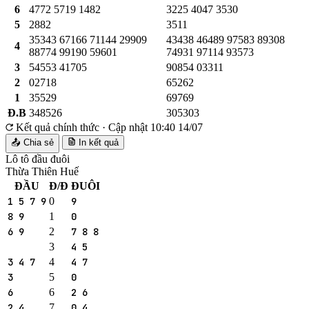
6
4772
5719
1482
3225
4047
3530
5
2882
3511
35343
67166
71144
29909
43438
46489
97583
89308
4
88774
99190
59601
74931
97114
93573
3
54553
41705
90854
03311
2
02718
65262
1
35529
69769
Đ.B
348526
305303
Kết quả chính thức
· Cập nhật 10:40 14/07
📤 Chia sẻ
In kết quả
Lô tô đầu đuôi
Thừa Thiên Huế
ĐẦU
Đ/Đ
ĐUÔI
1 5 7 9
0
9
8 9
1
0
6 9
2
7 8 8
3
4 5
3 4 7
4
4 7
3
5
0
6
6
2 6
2 4
7
0 4