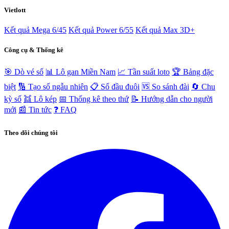
Vietlott
Kết quả Mega 6/45
Kết quả Power 6/55
Kết quả Max 3D+
Công cụ & Thống kê
🎯 Dò vé số
📊 Lô gan Miền Nam
📈 Tần suất loto
🏆 Bảng đặc
biệt
🔢 Tạo số ngẫu nhiên
📋 Sổ đầu đuôi
🆚 So sánh đài
🔄 Chu
kỳ số
👯 Lô kép
📅 Thống kê theo thứ
📝 Hướng dẫn cho người
mới
📰 Tin tức
❓ FAQ
Theo dõi chúng tôi