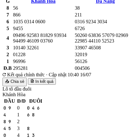
G
Khánh Hòa
Đà Nẵng
8
56
38
7
866
211
6
1035
0314
0600
0316
9234
3034
5
9455
6726
09496
92583
81829
93934
50260
63836
57079
02969
4
94499
46109
03760
22985
44110
52523
3
10140
32261
33907
46508
2
01228
32019
1
96996
56126
Đ.B
295281
004506
Kết quả chính thức
· Cập nhật 10:40 16/07
📤 Chia sẻ
In kết quả
Lô tô đầu đuôi
Khánh Hòa
ĐẦU
Đ/Đ
ĐUÔI
0 9
0
0 4 6
4
1
6 8
8 9
2
4 5
3
8
0
4
1 3