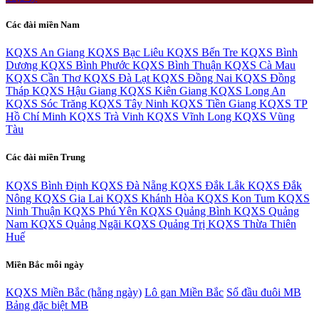
Các đài miền Nam
KQXS An Giang
KQXS Bạc Liêu
KQXS Bến Tre
KQXS Bình
Dương
KQXS Bình Phước
KQXS Bình Thuận
KQXS Cà Mau
KQXS Cần Thơ
KQXS Đà Lạt
KQXS Đồng Nai
KQXS Đồng
Tháp
KQXS Hậu Giang
KQXS Kiên Giang
KQXS Long An
KQXS Sóc Trăng
KQXS Tây Ninh
KQXS Tiền Giang
KQXS TP
Hồ Chí Minh
KQXS Trà Vinh
KQXS Vĩnh Long
KQXS Vũng
Tàu
Các đài miền Trung
KQXS Bình Định
KQXS Đà Nẵng
KQXS Đắk Lắk
KQXS Đắk
Nông
KQXS Gia Lai
KQXS Khánh Hòa
KQXS Kon Tum
KQXS
Ninh Thuận
KQXS Phú Yên
KQXS Quảng Bình
KQXS Quảng
Nam
KQXS Quảng Ngãi
KQXS Quảng Trị
KQXS Thừa Thiên
Huế
Miền Bắc mỗi ngày
KQXS Miền Bắc (hằng ngày)
Lô gan Miền Bắc
Sổ đầu đuôi MB
Bảng đặc biệt MB