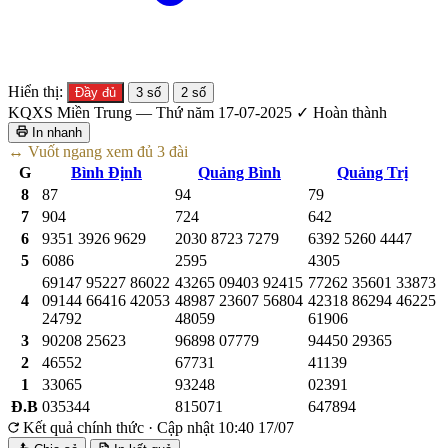
Hiển thị:
Đầy đủ
3 số
2 số
KQXS Miền Trung — Thứ năm 17-07-2025
✓ Hoàn thành
In nhanh
↔ Vuốt ngang xem đủ 3 đài
G
Bình Định
Quảng Bình
Quảng Trị
8
87
94
79
7
904
724
642
6
9351
3926
9629
2030
8723
7279
6392
5260
4447
5
6086
2595
4305
69147
95227
86022
43265
09403
92415
77262
35601
33873
4
09144
66416
42053
48987
23607
56804
42318
86294
46225
24792
48059
61906
3
90208
25623
96898
07779
94450
29365
2
46552
67731
41139
1
33065
93248
02391
Đ.B
035344
815071
647894
Kết quả chính thức
· Cập nhật 10:40 17/07